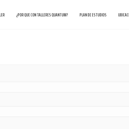
LER
¿POR QUE CON TALLERES QUANTUM?
PLAN DE ESTUDIOS
UBICAC
io